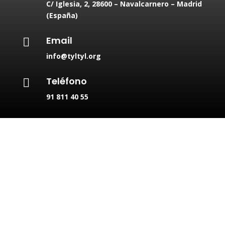
C/ Iglesia, 2
,
28600 – Navalcarnero – Madrid
(España)
Email

info@tyltyl.org
Teléfono

91 811 40 55