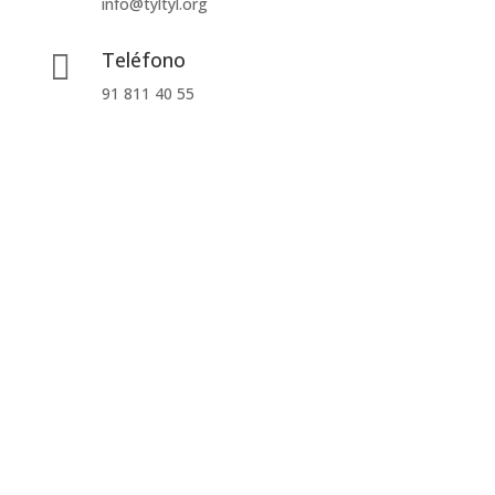
info@tyltyl.org
Teléfono

91 811 40 55